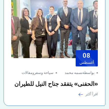
08
أغسطس
بواسطةنسمه محمد
سياحة وسفر
و
مقالات
«الحفنى» يتفقد جناح النيل للطيران
اقرأ أكثر