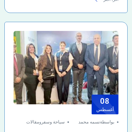
08
أغسطس
بواسطةنسمه محمد
سياحة وسفر
و
مقالات