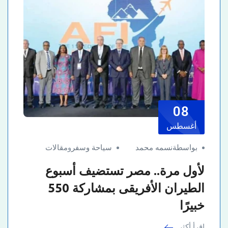
08
أغسطس
بواسطةنسمه محمد
سياحة وسفر
و
مقالات
لأول مرة.. مصر تستضيف أسبوع
الطيران الأفريقى بمشاركة 550
خبيرًا
اقرأ أكثر