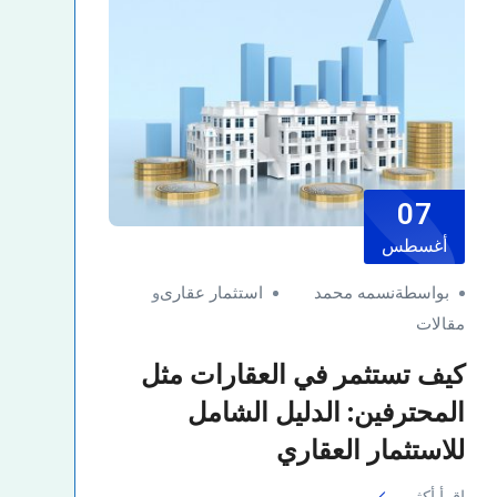
07
أغسطس
بواسطةنسمه محمد
استثمار عقارى
و
مقالات
كيف تستثمر في العقارات مثل
المحترفين: الدليل الشامل
للاستثمار العقاري
اقرأ أكثر