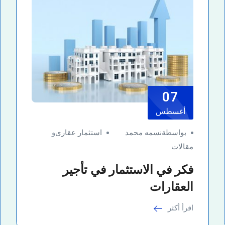
07
أغسطس
بواسطةنسمه محمد
استثمار عقارى
و
مقالات
فكر في الاستثمار في تأجير
العقارات
اقرأ أكثر