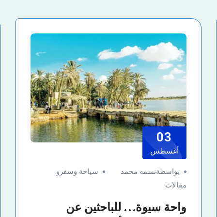
03
أغسطس
بواسطةنسمه محمد
سياحة وسفر
و
مقالات
واحة سيوة… للباحثين عن