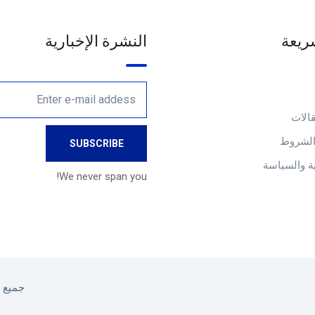
ريعة
النشرة الإخبارية
الات
والشروط
 والسياسة
We never span you!
جميع ا