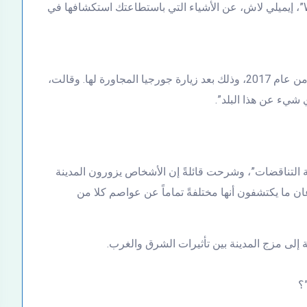
وتحدثنا الكاتبة الأسترالية وصاحبة مدونة “Wander-Lush”، إيميلي لاش، عن الأشياء التي باستطاعتك استكشافها في
وكانت إيميلي لاش قد زارت أذربيجان في أبريل/نيسان من عام 2017، وذلك بعد زيارة جورجيا المجاورة لها. وقالت،
نة التناقضات”، وشرحت قائلةً إن الأشخاص يزورون المدينة
 ما يكتشفون أنها مختلفةً تماماً عن عواصم كلا من
 إلى مزج المدينة بين تأثيرات الشرق والغرب.
؟