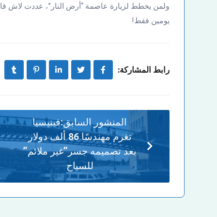
يومين فقط!
رابط المشاركة:
المنشور السابق:
فينيسيا
تغرم مهندسًا 86 ألف دولار
بعد تصميمه جسر”غير ملائم”
للسياح