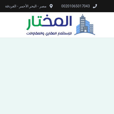
00201065017043
مصر - البحر الأحمر - الغردقة