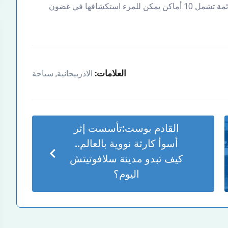
ولمن يخطط لزيارة عاصمة “أرض النار”، عددت لاش قائمة تشمل 10 أماكن يمكن للمرء استكشافها في غضون
العلامات:
الاذربيجانية
سياحة
,
القادم بوست:
تأسست إثر
أسوأ كارثة نووية بالعالم..
كيف تبدو مدينة سلافوتيتش
اليوم؟