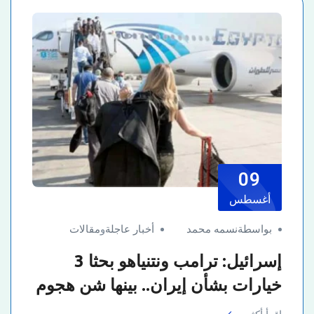
09
أغسطس
بواسطةنسمه محمد
أخبار عاجلة
و
مقالات
إسرائيل: ترامب ونتنياهو بحثا 3
خيارات بشأن إيران.. بينها شن هجوم