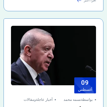
اقرأ أكثر
09
أغسطس
بواسطةنسمه محمد
أخبار عاجلة
و
مقالات