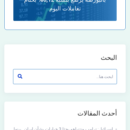
تعاملات اليوم
البحث
أحدث المقالات
إسرائيل: ترامب ونتنياهو بحثا 3 خيارات بشأن إيران.. بينها