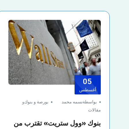
05
أغسطس
بواسطةنسمه محمد
بورصة و بنوك
و
مقالات
بنوك «وول ستريت» تقترب من