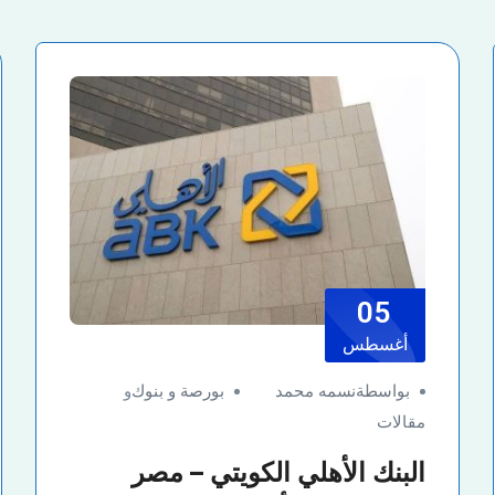
05
أغسطس
بواسطةنسمه محمد
بورصة و بنوك
و
مقالات
البنك الأهلي الكويتي – مصر