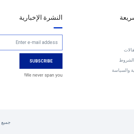
ريعة
النشرة الإخبارية
الات
والشروط
 والسياسة
We never span you!
جميع ا