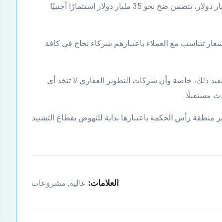
مصرية إماراتية بإجمالي استثمارات قدرت بنحو 150 مليار دولار، تتضمن ضخ نحو 35 مليار دولار استثمارًا أجنبيًا
ر أسعار تتناسب مع العملاء باعتبارهم شركاء نجاح في كافة
يذ ذلك، خاصة وأن شركات التطوير العقاري لا تتخذ أي
ث مستقبلًا.
ر منطقة رأس الحكمة باعتبارها بداية للنهوض بقطاع التشييد
العلامات:
عالية
مشروعات
,