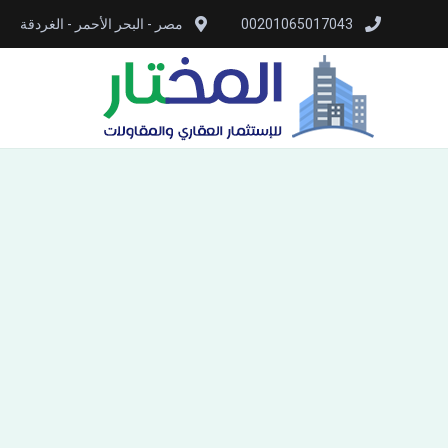
00201065017043
مصر - البحر الأحمر - الغردقة