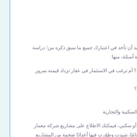
 بد أن تأخذ في اعتبارك جميع ما سبق ذكره من؛ دراسة
سئلة، منها:
م ترغب في الاستثمار في عقار تزداد قيمته بمرور
؟
لسكنية والتجارية
أو سكني، فيمكنك الاطلاع على مشاريع شركة معمار
وير العقاري، والتي تمتاز بفترة خبرة تصل إلى 25 عامًا، شيدت وطوّرت فيها أعدادًا ضخمة من المشاريع