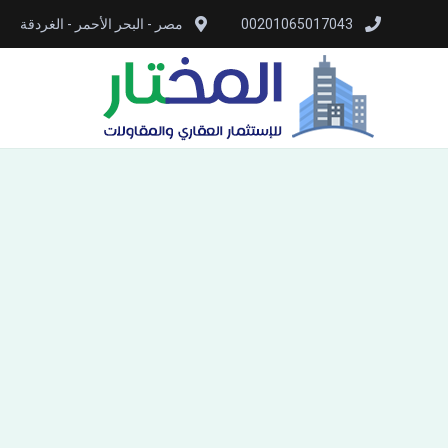
00201065017043
مصر - البحر الأحمر - الغردقة