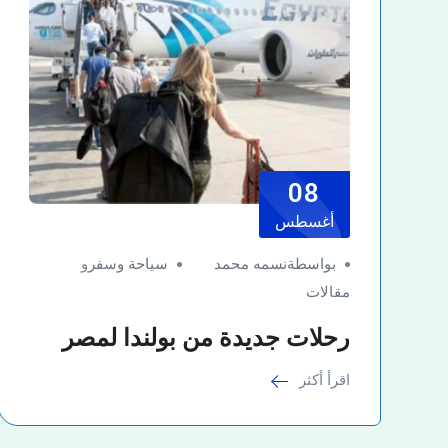
08
أغسطس
بواسطةنسمه محمد
سياحة وسفر
و
مقالات
رحلات جديدة من بولندا لمصر
اقرأ أكثر