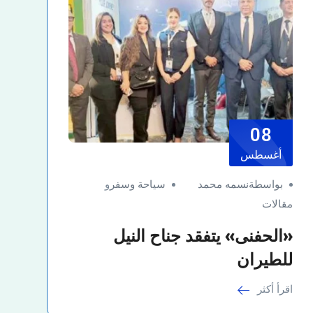
08
أغسطس
بواسطةنسمه محمد
سياحة وسفر
و
مقالات
«الحفنى» يتفقد جناح النيل
للطيران
اقرأ أكثر