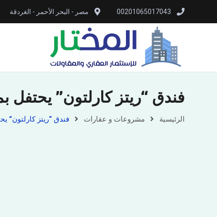
00201065017043
مصر - البحر الأحمر - الغردقة
فندق “ريتز كارلتون” يحتفل ب
الرئيسية
مشروعات و عقارات
فندق “ريتز كارلتون” يح