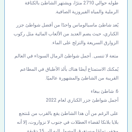
طوله حوالي 2710 مترًا، ويشتهر الشاطئ بالكثافة
الرملية والمياه الفيروزية الصافية.
يُعد شاطئ ماسبالوماس واحدًا من أفضل شواطئ جزر
الكناري، حيث يضم العديد من الألعاب المائية مثل ركوب
الزوارق السريعة والتزلج على الماء.
متعة لا تنسى.. أجمل شواطئ الرمال السوداء في العالم
يُمكنك الاستمتاع أيضًا هناك بألذ الأطباق في المطاعم
القريبة من الشاطئ والمشهورة عالميًا.
6. شاطئ ببغاء
أجمل شواطئ جزر الكناري لعام 2022
على الرغم من أن هذا الشاطئ يقع بالقرب من مُنتجع
بلايا بلانكا لقضاء العطلات في جنوب لا نزواروت، إلا أنه
مخفي تمامًا ويستغرق الوصول إليه إلى 15 دقيقة