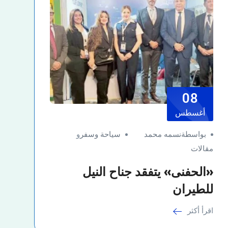
08
أغسطس
بواسطةنسمه محمد
سياحة وسفر
و
مقالات
«الحفنى» يتفقد جناح النيل
للطيران
اقرأ أكثر