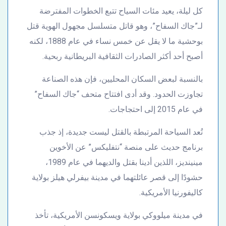
كل ليلة، يعيد مئات السياح تتبع الخطوات المفترضة
لـ”جاك السفاح”، وهو قاتل متسلسل مجهول الهوية قتل
بوحشية ما لا يقل عن خمس نساء في عام 1888، لكنه
أصبح أحد أكثر الصادرات الثقافية البريطانية ربحية.
بالنسبة لبعض السكان المحليين، فإن هذه الصناعة
تجاوزت الحدود. وقد أدى افتتاح متحف “جاك السفاح”
في عام 2015 إلى احتجاجات.
تُعد السياحة المرتبطة بالقتل ليست جديدة، إذ جذب
برنامج حديث على منصة “نتفليكس” عن الأخوين
مينينديز، اللذين أدينا بقتل والديهما في عام 1989،
حشودًا إلى قصر عائلتهما في مدينة بيفرلي هيلز بولاية
كاليفورنيا الأمريكية.
في مدينة ميلووكي بولاية ويسكونسن الأمريكية، تأخذ