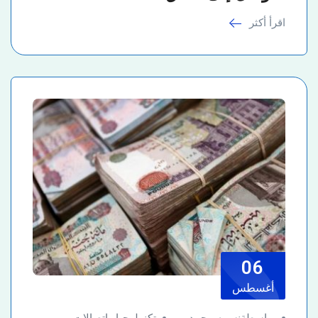
اقرأ أكثر
06
أغسطس
بواسطةنسمه محمد
تكنولوجيا وإتصالات
و