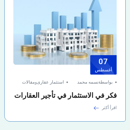
07
أغسطس
بواسطةنسمه محمد
استثمار عقارى
و
مقالات
فكر في الاستثمار في تأجير العقارات
اقرأ أكثر