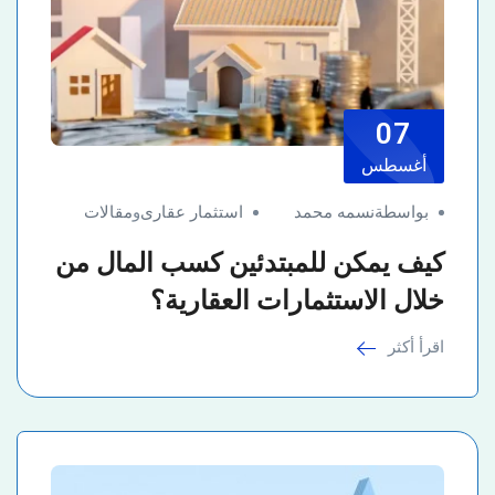
07
أغسطس
بواسطةنسمه محمد
استثمار عقارى
و
مقالات
كيف يمكن للمبتدئين كسب المال من
خلال الاستثمارات العقارية؟
اقرأ أكثر