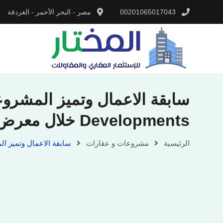
00201065017043
مصر - البحر الأحمر - الغردقة
Developments خلال معرض “عقارات النيل”
الرئيسية
مشروعات و عقارات
سابقة الاعمال وتميز المشروعات وال