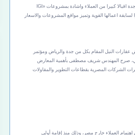
وشهد اليوم الاول من انطلاق معرض عقارات النيل في جدة اقبالا كبيرا من العملاء واشادة بمشروعات «IGI
اء نظرا لسابقة اعمالها القوية وتميز مواقع المشروعات والاسعار
اركة شركة «IGI Developments»بمعرض عقارات النيل المقام بكل من جدة والرياض ومؤتمر
الحالي، صرح المهندس شريف مصطفى بأهمية المعارض
برات الشركات المصرية بقطاعات التطوير والمقاولات
روعات شركة «IGI Developments» على اهتمام العملاء خارج مصر، وذلك منذ إقامة أولى