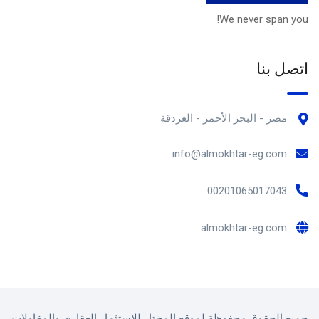
We never span you!
اتصل بنا
مصر - البحر الأحمر - الغردقة
info@almokhtar-eg.com
00201065017043
almokhtar-eg.com
جميع الحقوق محفوظة لموقع المختار للإستثمار العقارى والمقاولات