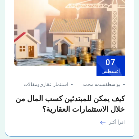
07
أغسطس
بواسطةنسمه محمد
استثمار عقارى
و
مقالات
كيف يمكن للمبتدئين كسب المال من
خلال الاستثمارات العقارية؟
اقرأ أكثر