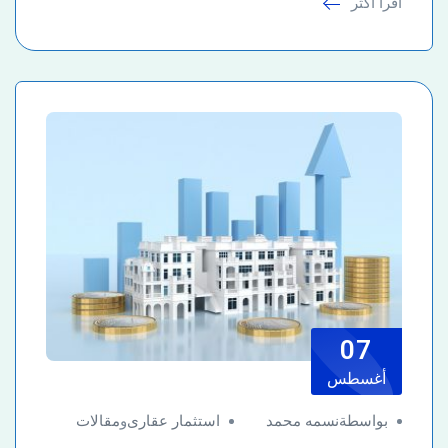
اقرأ أكثر
07
أغسطس
بواسطةنسمه محمد
استثمار عقارى
و
مقالات