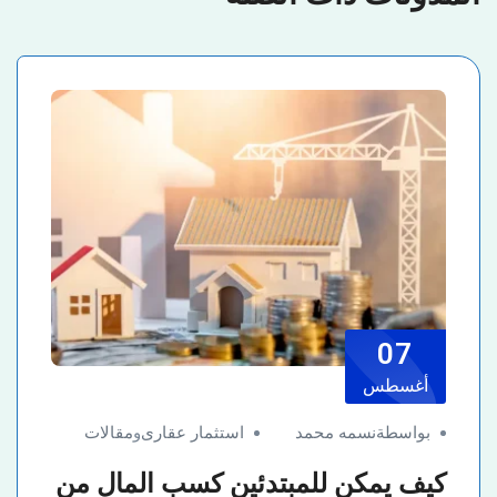
07
أغسطس
بواسطةنسمه محمد
استثمار عقارى
و
مقالات
كيف يمكن للمبتدئين كسب المال من