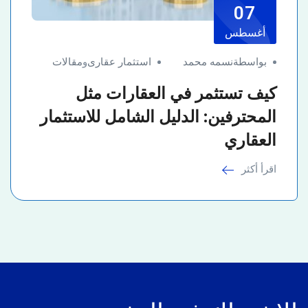
07
أغسطس
بواسطةنسمه محمد
استثمار عقارى
و
مقالات
كيف تستثمر في العقارات مثل
المحترفين: الدليل الشامل للاستثمار
العقاري
اقرأ أكثر