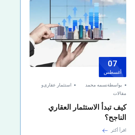
07
أغسطس
بواسطةنسمه محمد
استثمار عقارى
و
مقالات
كيف تبدأ الاستثمار العقاري
الناجح؟
اقرأ أكثر