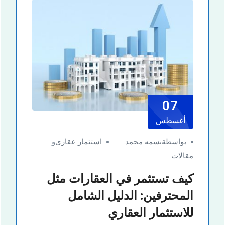
07
أغسطس
بواسطةنسمه محمد
استثمار عقارى
و
مقالات
كيف تستثمر في العقارات مثل
المحترفين: الدليل الشامل
للاستثمار العقاري