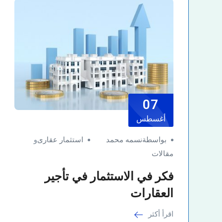
07
أغسطس
بواسطةنسمه محمد
استثمار عقارى
و
مقالات
فكر في الاستثمار في تأجير
العقارات
اقرأ أكثر