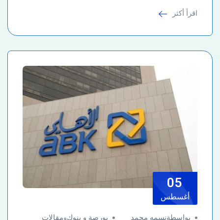
اقرأ أكثر
05
أغسطس
بواسطةنسمه محمد
بورصة و بنوك
و
مقالات