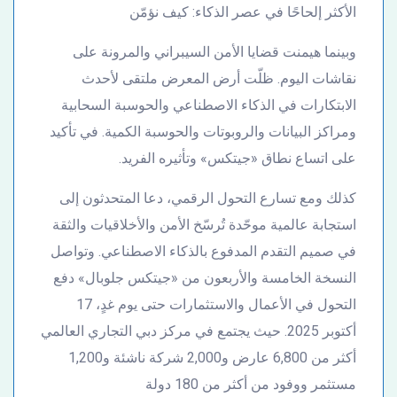
الأكثر إلحاحًا في عصر الذكاء: كيف نؤمّن
وبينما هيمنت قضايا الأمن السيبراني والمرونة على
نقاشات اليوم. ظلّت أرض المعرض ملتقى لأحدث
الابتكارات في الذكاء الاصطناعي والحوسبة السحابية
ومراكز البيانات والروبوتات والحوسبة الكمية. في تأكيد
على اتساع نطاق «جيتكس» وتأثيره الفريد.
كذلك ومع تسارع التحول الرقمي، دعا المتحدثون إلى
استجابة عالمية موحّدة تُرسّخ الأمن والأخلاقيات والثقة
في صميم التقدم المدفوع بالذكاء الاصطناعي. وتواصل
النسخة الخامسة والأربعون من «جيتكس جلوبال» دفع
التحول في الأعمال والاستثمارات حتى يوم غدٍ، 17
أكتوبر 2025. حيث يجتمع في مركز دبي التجاري العالمي
أكثر من 6,800 عارض و2,000 شركة ناشئة و1,200
مستثمر ووفود من أكثر من 180 دولة