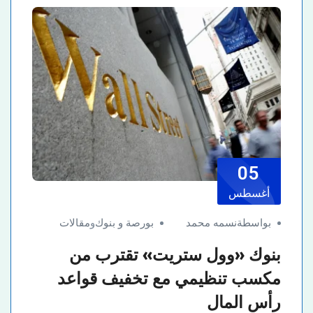
05
أغسطس
بواسطةنسمه محمد
بورصة و بنوك
و
مقالات
بنوك «وول ستريت» تقترب من
مكسب تنظيمي مع تخفيف قواعد
رأس المال