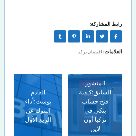
رابط المشاركة:
العلامات:
اقتصاد
تركيا
,
المنشور
السابق:
كيفية
القادم
فتح حساب
بوست:
أداء
بنكي في
البنوك عن
تركيا أون
الربع الأول
لاين