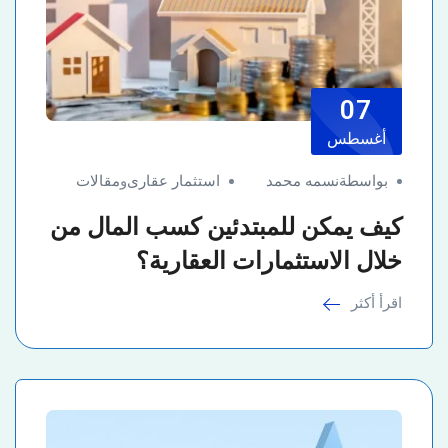
07
أغسطس
بواسطةنسمه محمد
استثمار عقارى
و
مقالات
كيف يمكن للمبتدئين كسب المال من
خلال الاستثمارات العقارية؟
اقرأ أكثر