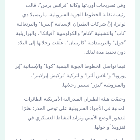
وفي تصريحات أوردتها وكالة “فرانس برس”، قالت
رئيسة نقابة الخطوط الجوية الفنزويلية، ماريسيلا دي
لوايزا، إنَّ شركات الطيران الإسبانية “إيبيريا” والبرتغالية
“تاب” والتشيلية “لاتام” والكولومبية “أفيانكا”، والبرازيلية
“جول” والترينيدادية “كاريبيان”، علّقت رحلاتها إلى البلاد
دون تحديد مدة لذلك.
فيما تواصل الخطوط الجوية البنمية “كوبا” والإسبانية “إير
يوروبا” و”بلاس ألترا” والتركية “تركيش إيرلاينز”،
والفنزويلية “ليزر” تسيير رحلاتها.
وحضّت هيئة الطيران الفيدرالية الأمريكية الطائرات
المدنية في الأجواء الفنزويلية على توخي الحذر؛ نظرًا
لتدهور الوضع الأمني وتزايد النشاط العسكري في
فنزويلا أو حولها.