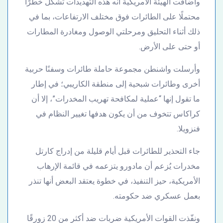
وأضافت الهيئة الأمريكية أنه هذه التهديدات تشكل خطرًا
محتملًا على الطائرات فوق مختلف الارتفاعات، بما في
ذلك أثناء التحليق ومرحلتي الوصول ومغادرة المطارات
أو حتى على الأرض.
وأرسلت واشنطن مجموعة حاملة طائرات وسفنًا حربية
أخرى وطائرات شبحية إلى منطقة الكاريبي؛ في إطار
ما تقول إنها “عملية لمكافحة تهريب المخدرات”، إلا أن
كراكاس تتخوف من أن يكون هدفها تغيير النظام في
فنزويلا.
جاء التحذير للطائرات قبل أيام قليلة من إدراج كارتل
مخدرات يُزعم أن مادورو يتزعمه في قائمة الإرهاب
الأمريكية، حيز التنفيذ، في خطوة يعتقد البعض أنها تنذر
بعمل عسكري ضد حكومته.
ونفّذت القوات الأمريكية ضربات ضد أكثر من 20 زورقًا