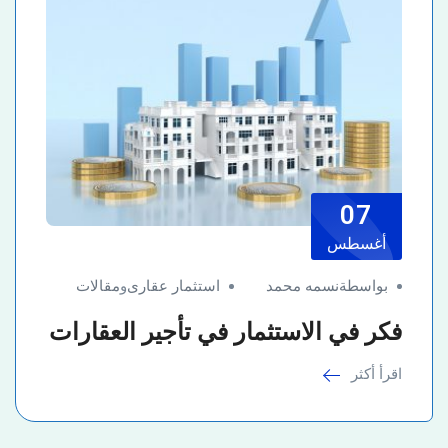
07
أغسطس
بواسطةنسمه محمد
استثمار عقارى
و
مقالات
فكر في الاستثمار في تأجير العقارات
اقرأ أكثر