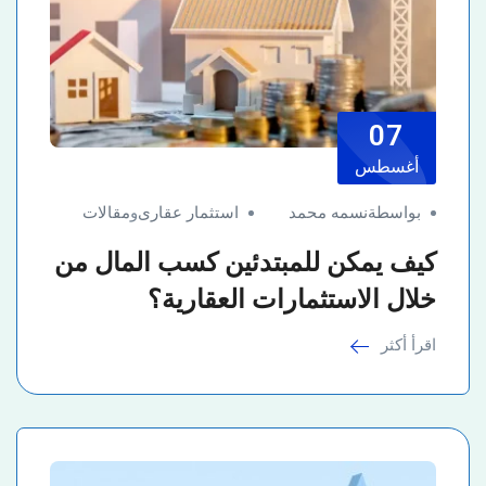
07
أغسطس
بواسطةنسمه محمد
استثمار عقارى
و
مقالات
كيف يمكن للمبتدئين كسب المال من
خلال الاستثمارات العقارية؟
اقرأ أكثر