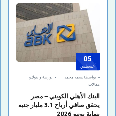
05
أغسطس
بواسطةنسمه محمد
بورصة و بنوك
و
مقالات
البنك الأهلي الكويتي – مصر
يحقق صافي أرباح 3.1 مليار جنيه
بنهاية يونيو 2026