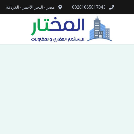
00201065017043
مصر - البحر الأحمر - الغردقة