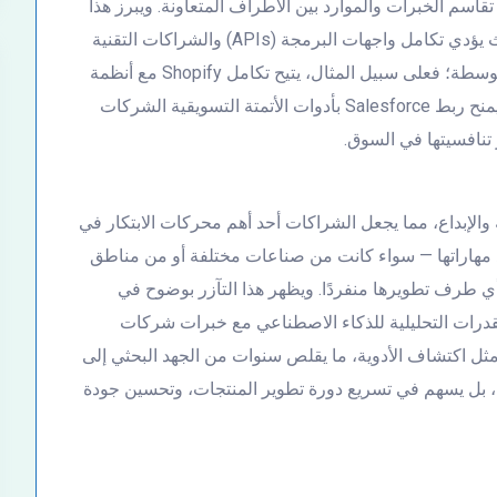
سم الخبرات والموارد بين الأطراف المتعاونة. ويبرز هذا
النوع من التآزر بوضوح في قطاع التقنيات الرقمية، حيث يؤدي تكامل واجهات البرمجة (APIs) والشراكات التقنية
بين المنصات إلى تعزيز قدرات الشركات الصغيرة والمتوسطة؛ فعلى سبيل المثال، يتيح تكامل Shopify مع أنظمة
الدفع الإلكترونية تقديم تجربة دفع سلسة للعملاء، بينما يمنح ربط Salesforce بأدوات الأتمتة التسويقية الشركات
تنافسيتها في السوق.
والإبداع، مما يجعل الشراكات أحد أهم محركات الابتكار في
ّد مهاراتها — سواء كانت من صناعات مختلفة أو من مناطق
أي طرف تطويرها منفردًا. ويظهر هذا التآزر بوضوح في
لقدرات التحليلية للذكاء الاصطناعي مع خبرات شركات
 مثل اكتشاف الأدوية، ما يقلص سنوات من الجهد البحثي إلى
سب، بل يسهم في تسريع دورة تطوير المنتجات، وتحسين جودة