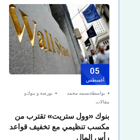
05
أغسطس
بواسطةنسمه محمد
بورصة و بنوك
و
مقالات
بنوك «وول ستريت» تقترب من
مكسب تنظيمي مع تخفيف قواعد
رأس المال