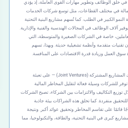
 في خلق الوظائف وتطوير مهارات القوى العاملة، إذ يؤدي
لعمالة في مختلف القطاعات، مثل توسع شركات الخدمات
 النمو الكبير في الطلب. كما تُسهم مشاريع البنية التحتية
ير آلاف الوظائف في المجالات الهندسية والفنية والإدارية.
عاملين، خاصة في الشركات الصغيرة والمتوسطة، التي
تقنيات متقدمة وأنظمة تشغيلية حديثة. وبهذا، تسهم
سوق العمل وزيادة قدرة الاقتصادات على المنافسة.
تساعد الشراكات والتحالفات الاستراتيجية — بما في ذلك المشاريع المشتركة (Joint Ventures) — على تعبئة
فر للشركات وسيلة فعالة لتقليل المخاطر المالية
ل توزيع التكاليف والالتزامات بين الشركاء، تصبح الشركات
لتحقيق منفردة. كما تخلق هذه الشراكات بيئة جاذبة
جًا قائمًا على تقاسم المخاطر وتحقيق عوائد أكبر. ونتيجة
شاريع كبرى في البنية التحتية، والطاقة، والتكنولوجيا، مما