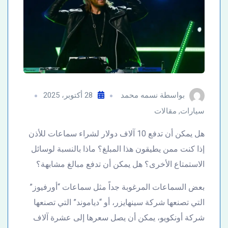
بواسطة
نسمه محمد
28 أكتوبر، 2025
سيارات
,
مقالات
هل يمكن أن تدفع 10 آلاف دولار لشراء سماعات للأذن
إذا كنت ممن يطيقون هذا المبلغ؟ ماذا بالنسبة لوسائل
الاستمتاع الأخرى؟ هل يمكن أن تدفع مبالغ مشابهة؟
بعض السماعات المرغوبة جداً مثل سماعات “أورفيوز”
التي تصنعها شركة سينهايزر، أو “دياموند” التي تصنعها
شركة أونكويو، يمكن أن يصل سعرها إلى عشرة آلاف