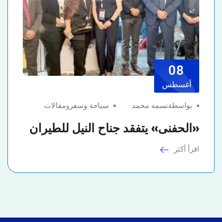
08
أغسطس
بواسطةنسمه محمد
سياحة وسفر
و
مقالات
«الحفنى» يتفقد جناح النيل للطيران
اقرأ أكثر