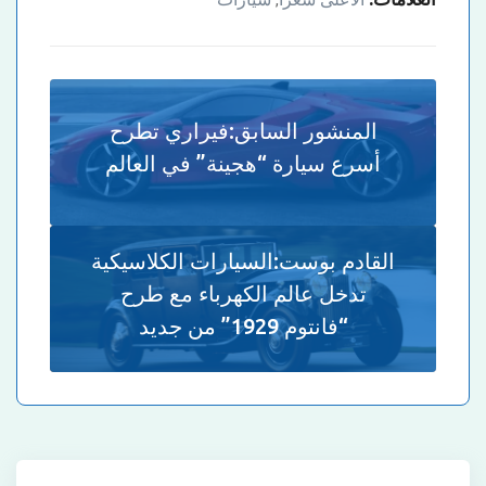
,
المنشور السابق:
فيراري تطرح
أسرع سيارة “هجينة” في العالم
القادم بوست:
السيارات الكلاسيكية
تدخل عالم الكهرباء مع طرح
“فانتوم 1929” من جديد