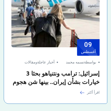
09
أغسطس
بواسطةنسمه محمد
أخبار عاجلة
و
مقالات
إسرائيل: ترامب ونتنياهو بحثا 3
خيارات بشأن إيران.. بينها شن هجوم
اقرأ أكثر