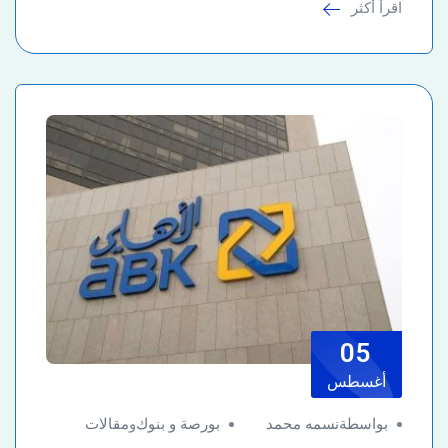
اقرأ أكثر
05
أغسطس
بواسطةنسمه محمد
بورصة و بنوك
و
مقالات