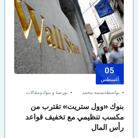
05
أغسطس
بواسطةنسمه محمد
بورصة و بنوك
و
مقالات
بنوك «وول ستريت» تقترب من
مكسب تنظيمي مع تخفيف قواعد
رأس المال