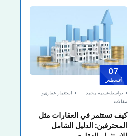
07
أغسطس
بواسطةنسمه محمد
استثمار عقارى
و
مقالات
كيف تستثمر في العقارات مثل
المحترفين: الدليل الشامل
للاستثمار العقاري