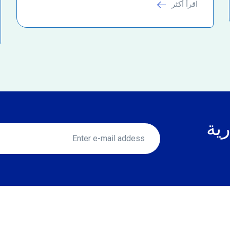
اقرأ أكثر
رية