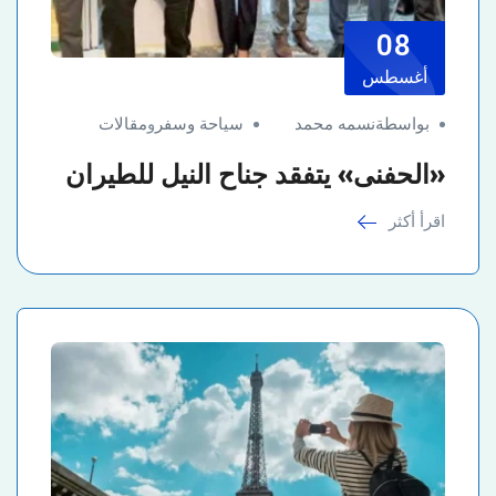
08
أغسطس
بواسطةنسمه محمد
سياحة وسفر
و
مقالات
«الحفنى» يتفقد جناح النيل للطيران
اقرأ أكثر