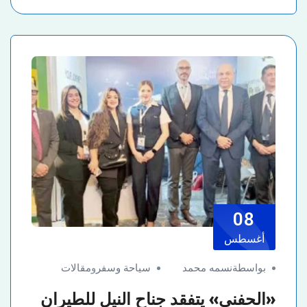
08
أغسطس
بواسطةنسمه محمد
سياحة وسفر
و
مقالات
«الحفنى» يتفقد جناح النيل للطيران