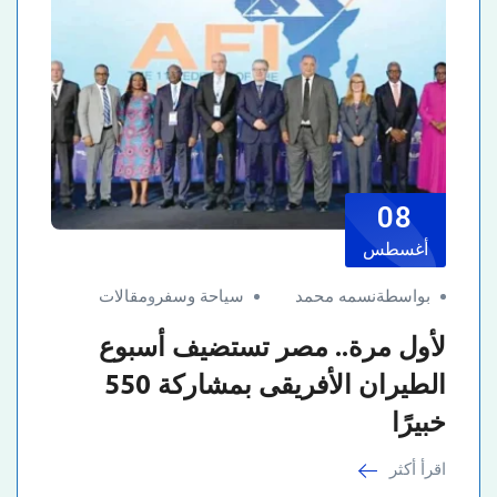
08
أغسطس
بواسطةنسمه محمد
سياحة وسفر
و
مقالات
لأول مرة.. مصر تستضيف أسبوع
الطيران الأفريقى بمشاركة 550
خبيرًا
اقرأ أكثر