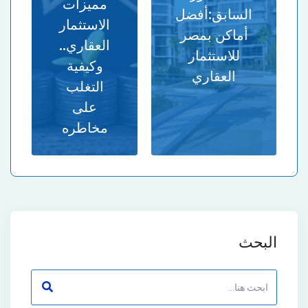
مميزات
السابق:
أفضل
الاستثمار
أماكن بمصر
العقاري..
للاستثمار
وكيفية
العقاري
التغلب
على
مخاطره
البحث