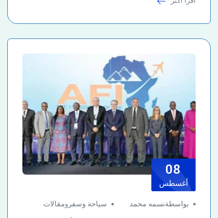
اقرأ أكثر
08
أغسطس
بواسطةنسمه محمد
سياحة وسفر
و
مقالات