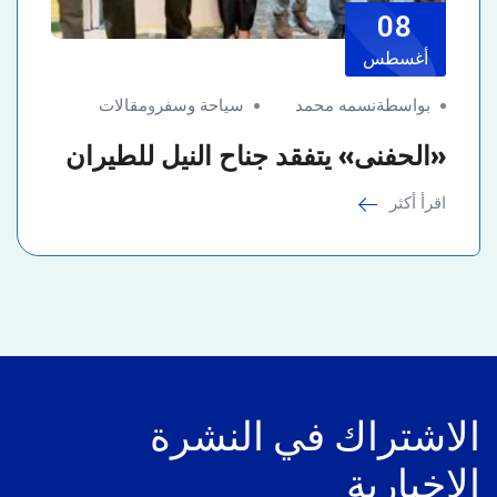
08
أغسطس
بواسطةنسمه محمد
سياحة وسفر
و
مقالات
«الحفنى» يتفقد جناح النيل للطيران
اقرأ أكثر
الاشتراك في النشرة
الإخبارية