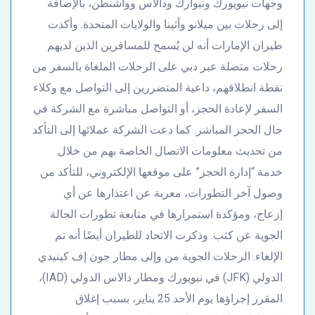
وجهات نيويورك ونيوارك ودالاس وواشنطن، بالإضافة
إلى رحلات بين ميلانو وأثينا والولايات المتحدة. وأكدت
طيران الإمارات أنه لن يُسمح للمسافرين الذين لديهم
رحلات متصلة عبر دبي على الرحلات الملغاة بالسفر من
نقطة انطلاقهم، داعية المتضررين إلى التواصل مع وكلاء
السفر لإعادة الحجز، أو التواصل مباشرة مع الشركة في
حال الحجز المباشر. كما دعت الشركة عملائها إلى التأكد
من تحديث معلومات الاتصال الخاصة بهم من خلال
خدمة “إدارة الحجز” على موقعها الإلكتروني، للتأكد من
وصول آخر التطورات، معربة عن اعتذارها عن أي
إزعاج، ومؤكدة استمرارها في متابعة تطورات الحالة
الجوية عن كثب. وذكرت الاتحاد للطيران أيضًا أنه تم
الإلغاء. الرحلات الجوية من وإلى مطار جون إف كينيدي
الدولي (JFK) في نيويورك ومطار دالاس الدولي (IAD)،
المقرر إجراؤها يوم الأحد 25 يناير، بسبب إغلاق