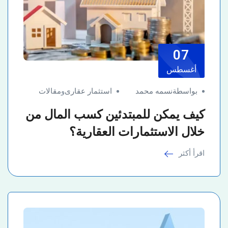
07
أغسطس
بواسطةنسمه محمد
استثمار عقارى
و
مقالات
كيف يمكن للمبتدئين كسب المال من
خلال الاستثمارات العقارية؟
اقرأ أكثر