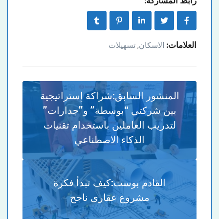
رابط المشاركة:
العلامات:
الاسكان
تسهيلات
,
المنشور السابق:
شراكة إستراتيجية
بين شركتي “بوسطة” و”جدارات”
لتدريب العاملين باستخدام تقنيات
الذكاء الاصطناعي
القادم بوست:
كيف تبدأ فكرة
مشروع عقارى ناجح