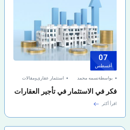
07
أغسطس
بواسطةنسمه محمد
استثمار عقارى
و
مقالات
فكر في الاستثمار في تأجير العقارات
اقرأ أكثر