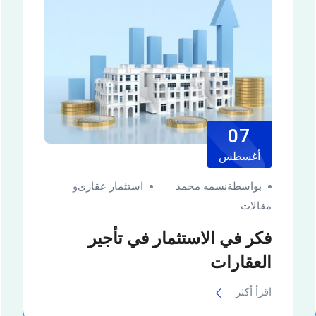
07
أغسطس
بواسطةنسمه محمد
استثمار عقارى
و
مقالات
فكر في الاستثمار في تأجير
العقارات
اقرأ أكثر