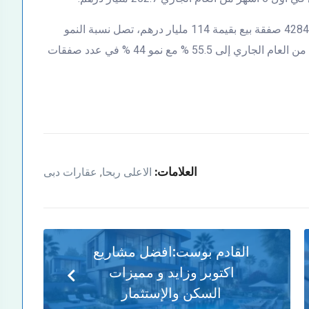
وبالمقارنة بالنصف الأول من العام الماضي الذي شهد 42842 صفقة بيع بقيمة 114 مليار درهم، تصل نسبة النمو
المحققة في قيمة مبيعات العقار بدبي في النصف الأول من العام الجاري إلى 55.5 % مع نمو 44 % في عدد صفقات
العلامات:
الاعلى ربحا
عقارات دبى
,
القادم بوست:
افضل مشاريع
اكتوبر وزايد و مميزات
السكن والإستثمار