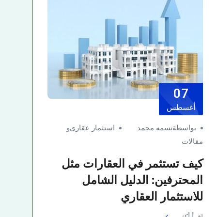
07
أغسطس
بواسطةنسمه محمد
استثمار عقارى
و
مقالات
كيف تستثمر في العقارات مثل
المحترفين: الدليل الشامل
للاستثمار العقاري
اقرأ أكثر