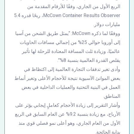
الربع الأول من الجاري، وفقًا للأرقام المقدمة من
McCown Container Results Observer، ربحًا قدره 5.4
مليارات دولار.
ووفقًا لما ذكره McCown: “يمثل طريق الشحن من آسيا
إلى أوروبا حوالي 25% من إجمالي مسافات الحاويات
عالميًا، وزيادة ثلث المسافة المعتادة للرحلة لها تأثير
يقلص القدرة العالمية بنسبة 8%”.
وأدى تغير تدفقات التجارة العالمية إلى اكتظاظ في
بعض الموانئ الآسيوية نتيجة للأحجام الأعلى وتغير أنماط
العمل في البنية التحتية والعمليات الداخلية في بعض
المناطق.
وأشار التقرير إلى زيادة الأحجام كعاملٍ إيجابي يؤثر على
الأرباح، مع زيادة بنسبة 9.2% عن العام السابق في الربع
الأول من العام الجاري، وهو أعلى نمو فصلي قوي منذ
بداية الجائحة.