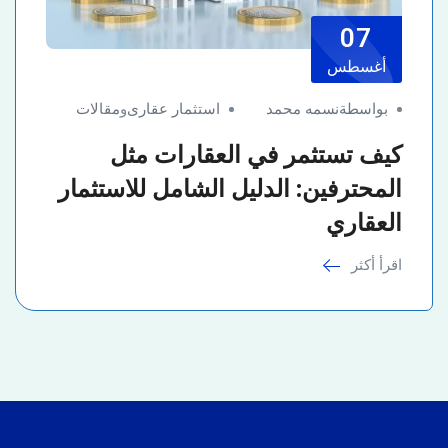
07
أغسطس
بواسطةنسمه محمد
استثمار عقارى
و
مقالات
كيف تستثمر في العقارات مثل
المحترفين: الدليل الشامل للاستثمار
العقاري
اقرأ أكثر