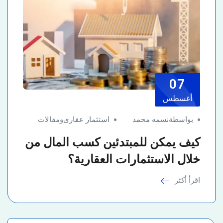
07
أغسطس
بواسطةنسمه محمد
استثمار عقارى
و
مقالات
كيف يمكن للمبتدئين كسب المال من
خلال الاستثمارات العقارية؟
اقرأ أكثر