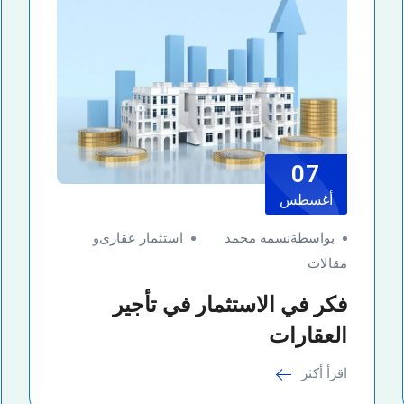
07
أغسطس
بواسطةنسمه محمد
استثمار عقارى
و
مقالات
فكر في الاستثمار في تأجير
العقارات
اقرأ أكثر