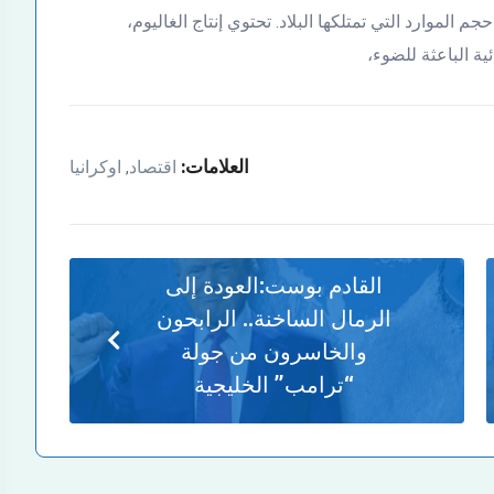
 دولار، مما يعكس حجم الموارد التي تمتلكها البلاد. تحتوي إنتاج الغاليوم،
ة الباعثة للضوء،
العلامات:
اقتصاد
اوكرانيا
,
القادم بوست:
العودة إلى
الرمال الساخنة.. الرابحون
والخاسرون من جولة
“ترامب” الخليجية