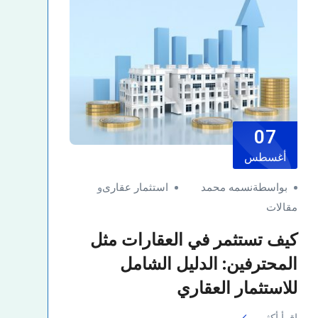
07
أغسطس
بواسطةنسمه محمد
استثمار عقارى
و
مقالات
كيف تستثمر في العقارات مثل
المحترفين: الدليل الشامل
للاستثمار العقاري
اقرأ أكثر