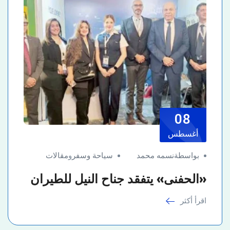
08
أغسطس
بواسطةنسمه محمد
سياحة وسفر
و
مقالات
«الحفنى» يتفقد جناح النيل للطيران
اقرأ أكثر