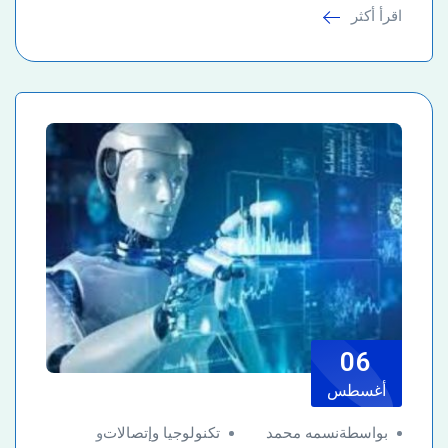
اقرأ أكثر
06
أغسطس
بواسطةنسمه محمد
تكنولوجيا وإتصالات
و