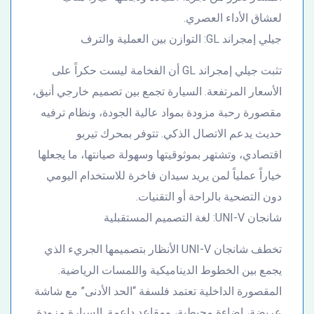
لعشاق الأداء العصري.
جيلي إمجراند GL: التوازن بين العملية والترف
تثبت جيلي إمجراند GL أن الفخامة ليست حكراً على
الأسعار المرتفعة. السيارة تجمع بين تصميم خارجي أنيق،
مقصورة رحبة مزودة بمواد عالية الجودة، ونظام ترفيه
حديث يدعم الاتصال الذكي. تتوفر بمحرك تيربو
اقتصادي، وتشتهر بموثوقيتها وسهولة صيانتها، ما يجعلها
خياراً عملياً لمن يريد سيدان فاخرة للاستخدام اليومي
دون التضحية بالراحة أو التقنيات.
شانجان UNI-V: لغة التصميم المستقبلية
تخطف شانجان UNI-V الأنظار بتصميمها الجريء الذي
يجمع بين الخطوط الديناميكية واللمسات الرياضية.
المقصورة الداخلية تعتمد فلسفة “الحد الأدنى” مع شاشة
عريضة، إضاءة محيطية، ومقاعد داعمة. السيارة مزودة