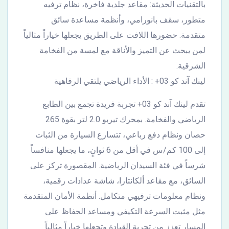
بالتقنيات الحديثة: مقاعد جلدية فاخرة، نظام ترفيه
متطور، سقف بانورامي، وأنظمة مساعدة سائق
متقدمة. حضورها اللافت على الطريق يجعلها خياراً مثالياً
لمن يبحث عن التميز والأناقة مع لمسة من الفخامة
الشرقية.
لينك آند كو 03+ : الأداء الرياضي يلتقي الرفاهية
تقدم لينك آند كو 03+ تجربة فريدة تجمع بين الطابع
الرياضي والفخامة. بمحرك تيربو 2.0 لتر بقوة 265
حصان ونظام دفع رباعي، تتسارع السيارة من الثبات
إلى 100 كم/س في أقل من 6 ثوانٍ، ما يجعلها منافساً
شرساً في فئة السيدان الرياضية. المقصورة تركز على
السائق، مع مقاعد ألكانتارا، شاشة عدادات رقمية،
ونظام معلومات ترفيهي متكامل. أنظمة الأمان المتقدمة
مثل مثبت السرعة التكيفي ومساعد الحفاظ على
المسار تعزز من تجربة القيادة وتجعلها خياراً مثالياً