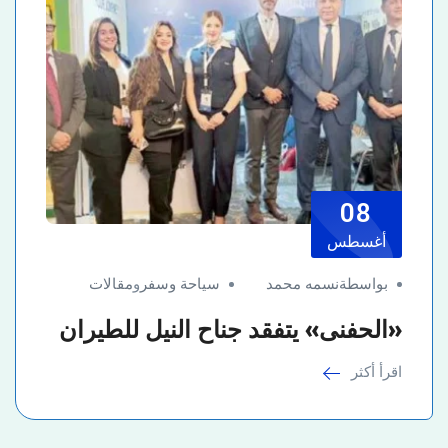
08
أغسطس
بواسطةنسمه محمد
سياحة وسفر
و
مقالات
«الحفنى» يتفقد جناح النيل للطيران
اقرأ أكثر