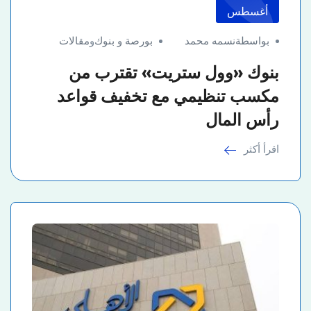
أغسطس
بواسطةنسمه محمد
بورصة و بنوك
و
مقالات
بنوك «وول ستريت» تقترب من
مكسب تنظيمي مع تخفيف قواعد
رأس المال
اقرأ أكثر