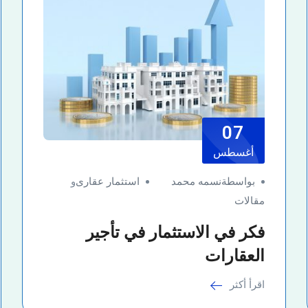
07
أغسطس
بواسطةنسمه محمد
استثمار عقارى
و
مقالات
فكر في الاستثمار في تأجير
العقارات
اقرأ أكثر