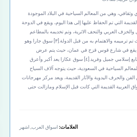
ي وثقافي، وهي من المعالم السياحية في البلاد الموجودة
قديمة التي تم الحفاظ عليها إلى هذا اليوم، ويقع في الدوحة
والخزف العربي والتحف الاثرية، وتم تخديمه بالمطاعم
والمقاهي، وهو من أشهر مناطق الجذب في الدوحة حيث تم ترميمه والاهتمام به من قبل الدولة.[٣] سوق جارا وهو
يدي يقع في شارع قوس قزح في عمان، حيث يتم عرض
الأشغال اليدوية والتحف الصغيرة وهو سوق ثقافي ذو طابع إسلامي جميل وفريد.[٤] سوق عكازا يعد أكبر وأعرق
لمعالم السياحية في السعودية، حيث يتوجه آلاف السياح
 الفن والحرف اليدوية والآثار القديمة، ويعد مركز مهرجانات
 العربية القديمة التي كانت قبل الإسلام ومازالت حتى
العلامات:
اسواق العرب
اشهر
,