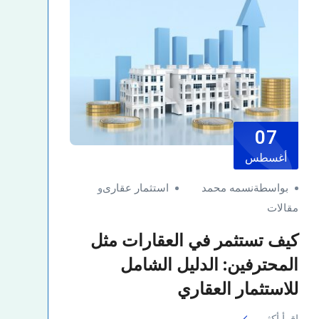
07
أغسطس
بواسطةنسمه محمد
استثمار عقارى
و
مقالات
كيف تستثمر في العقارات مثل
المحترفين: الدليل الشامل
للاستثمار العقاري
اقرأ أكثر