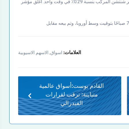
مؤشر شنغهاي المركب بنسبة 0.23٪ بينما انخفض مؤشر شنتشن المركب بنسبة 0.29٪ في وقت واحد. أغلق مؤشر
العلامات:
اسواق
الاسهم الاسيوبية
,
القادم بوست:
أسواق عالمية
متباينة: ترقب لقرارات
الفيدرالي