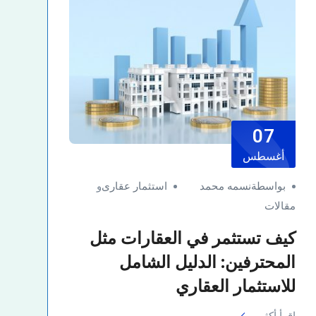
07
أغسطس
بواسطةنسمه محمد
استثمار عقارى
و
مقالات
كيف تستثمر في العقارات مثل
المحترفين: الدليل الشامل
للاستثمار العقاري
اقرأ أكثر